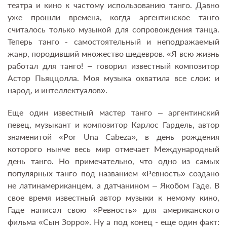
театра и кино к частому использованию танго. Давно
уже прошли времена, когда аргентинское танго
считалось только музыкой для сопровождения танца.
Теперь танго - самостоятельный и неподражаемый
жанр, породивший множество шедевров. «Я всю жизнь
работал для танго! – говорил известный композитор
Астор Пьяццолла. Моя музыка охватила все слои: и
народ, и интеллектуалов».
Еще один известный мастер танго – аргентинский
певец, музыкант и композитор Карлос Гардель, автор
знаменитой «Por Una Cabeza», в день рождения
которого нынче весь мир отмечает Международный
день танго. Но примечательно, что одно из самых
популярных танго под названием «Ревность» создано
не латинамериканцем, а датчанином – Якобом Гаде. В
свое время известный автор музыки к немому кино,
Гаде написал свою «Ревность» для американского
фильма «Сын Зорро». Ну а под конец - еще один факт: