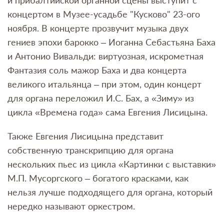
и прибалтийской органной сцены выступит с
концертом в Музее-усадьбе "Кусково" 23-ого
ноября. В концерте прозвучит музыка двух
гениев эпохи барокко – Иоганна Себастьяна Баха
и Антонио Вивальди: виртуозная, искрометная
Фантазия соль мажор Баха и два концерта
великого итальянца – при этом, один концерт
для органа переложил И.С. Бах, а «Зиму» из
цикла «Времена года» сама Евгения Лисицына.
Также Евгения Лисицына представит
собственную транскрипцию для органа
нескольких пьес из цикла «Картинки с выставки»
М.П. Мусоргского – богатого красками, как
нельзя лучше подходящего для органа, который
нередко называют оркестром.