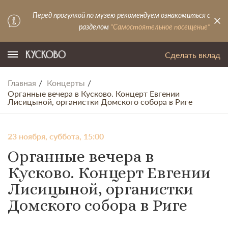
Перед прогулкой по музею рекомендуем ознакомиться с
разделом
"Самостоятельное посещение"
Сделать вклад
Главная
Концерты
Органные вечера в Кусково. Концерт Евгении
Лисицыной, органистки Домского собора в Риге
23 ноября, суббота, 15:00
Органные вечера в
Кусково. Концерт Евгении
Лисицыной, органистки
Домского собора в Риге