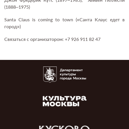
(1888–1975)
Santa Claus is coming to town («Санта Клаус едет в
город»)
Связаться с организатором: +7 926 911 82 47