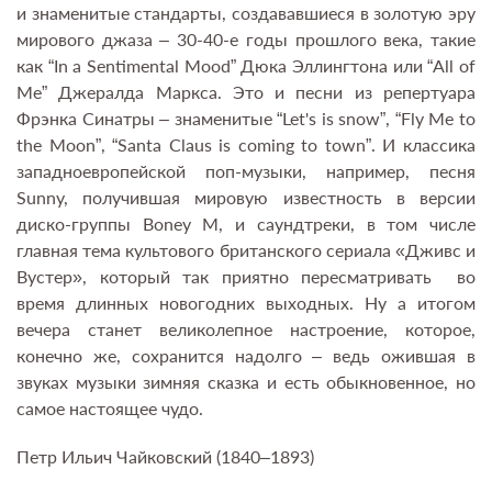
и знаменитые стандарты, создававшиеся в золотую эру
мирового джаза – 30-40-е годы прошлого века, такие
как “In a Sentimental Mood” Дюка Эллингтона или “All of
Me” Джералда Маркса. Это и песни из репертуара
Фрэнка Синатры – знаменитые “Let's is snow”, “Fly Me to
the Moon”, “Santa Claus is coming to town”. И классика
западноевропейской поп-музыки, например, песня
Sunny, получившая мировую известность в версии
диско-группы Boney M, и саундтреки, в том числе
главная тема культового британского сериала «Дживс и
Вустер», который так приятно пересматривать во
время длинных новогодних выходных. Ну а итогом
вечера станет великолепное настроение, которое,
конечно же, сохранится надолго – ведь ожившая в
звуках музыки зимняя сказка и есть обыкновенное, но
самое настоящее чудо.
Петр Ильич Чайковский (1840–1893)