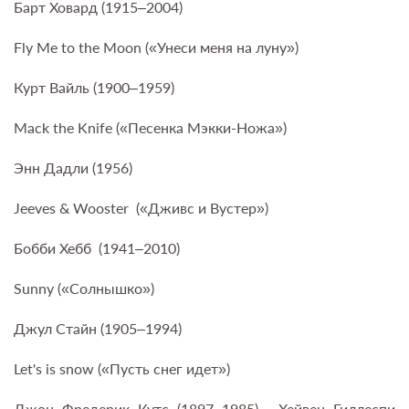
Барт Ховард (1915–2004)
Fly Me to the Moon («Унеси меня на луну»)
Курт Вайль (1900–1959)
Mack the Knife («Песенка Мэкки-Ножа»)
Энн Дадли (1956)
Jeevеs & Wooster («Дживс и Вустер»)
Бобби Хебб (1941–2010)
Sunny («Солнышко»)
Джул Стайн (1905–1994)
Let's is snow («Пусть снег идет»)
Джон Фредерик Кутс (1897–1985), Хейвен Гиллеспи