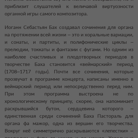
приблизит слушателей к величавой виртуозности
органной игры самого композитора.
Иоганн Себастьян Бах создавал сочинения для органа
на протяжении всей жизни – это и хоральные вариации,
и сонаты, и партиты, и полифонические циклы –
прелюдии, токкаты и фантазии с фугами. Но одним из
наиболее счастливых и плодотворных периодов в
творчестве Баха становится «веймарский» период
(1708–1717 годы). Почти все сочинения, которые
прозвучат в программе концерта, написаны именно в
веймарский период или непосредственно перед ним.
При этом программа выстроена не по
хронологическому принципу, скорее, она напоминает
раскрывшийся бутон, сердцевина которого –
единственная среди сочинений Баха Пастораль для
органа фа мажор, одна из вершин его творчества.
Вокруг неё симметрично раскрываются «лепестки» –
прелюдии и фуги ля минор и ре мажор, Хоральные