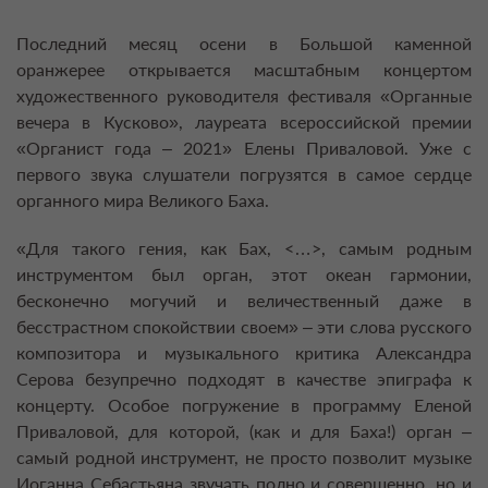
Последний месяц осени в Большой каменной
оранжерее открывается масштабным концертом
художественного руководителя фестиваля «Органные
вечера в Кусково», лауреата всероссийской премии
«Органист года – 2021» Елены Приваловой. Уже с
первого звука слушатели погрузятся в самое сердце
органного мира Великого Баха.
«Для такого гения, как Бах, <…>, самым родным
инструментом был орган, этот океан гармонии,
бесконечно могучий и величественный даже в
бесстрастном спокойствии своем» – эти слова русского
композитора и музыкального критика Александра
Серова безупречно подходят в качестве эпиграфа к
концерту. Особое погружение в программу Еленой
Приваловой, для которой, (как и для Баха!) орган –
самый родной инструмент, не просто позволит музыке
Иоганна Себастьяна звучать полно и совершенно, но и