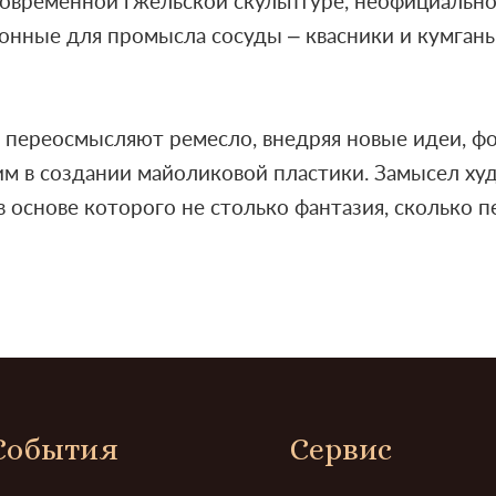
современной гжельской скульптуре, неофициальн
ионные для промысла сосуды – квасники и кумган
т переосмысляют ремесло, внедряя новые идеи, 
м в создании майоликовой пластики. Замысел ху
 основе которого не столько фантазия, сколько 
События
Сервис