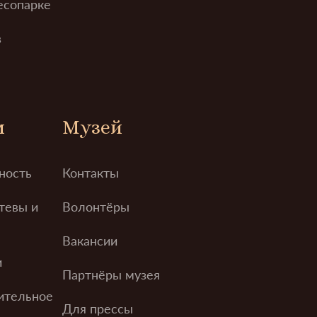
есопарке
в
м
Музей
ность
Контакты
тевы и
Волонтёры
Вакансии
и
Партнёры музея
ительное
Для прессы