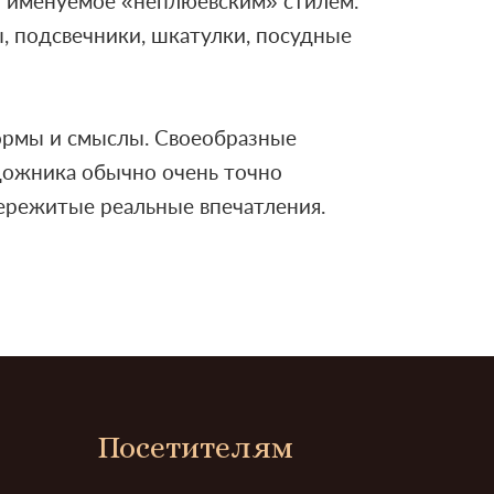
о именуемое «неплюевским» стилем.
ы, подсвечники, шкатулки, посудные
формы и смыслы. Своеобразные
дожника обычно очень точно
пережитые реальные впечатления.
Посетителям