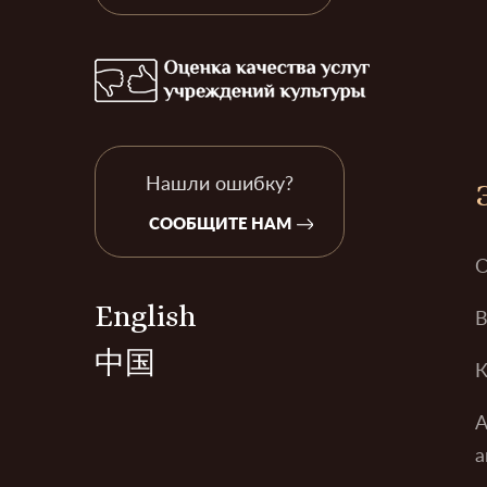
Нашли ошибку?
СООБЩИТЕ НАМ
О
English
В
中国
К
А
а