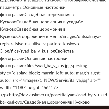
параметрыОсновные настройки
фотографииСвадебная церемония в
КусковоСвадебная церемония в усадьбе
КусковоСвадебная церемония в
КусковоОтображение в меню/images/ofitsialnaya-
registratsiya-na-ulitse-v-partere-kuskovo-
3.jpg/files/svad_ba_v_kus.jpgСвойства
фотографииОсновные настройки
фотографии/files/svad_ba_v_kus.jpg<p><img
style="display: block; margin-left: auto; margin-right:
auto;" src="/images/1_NEW/Servis/italiya.jpg" alt=""
width="1180" height="664" />
</p>http://dev.kuskovo.ru/posetitelyam/svad-by-v-usad-
be-kuskovo/Свадебная церемонияв Кусково