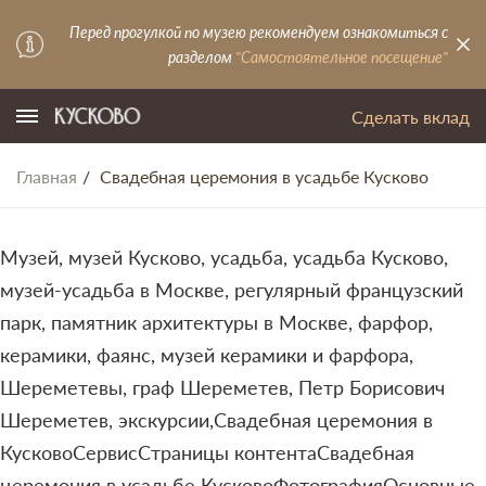
Перед прогулкой по музею рекомендуем ознакомиться с
разделом
"Самостоятельное посещение"
Сделать вклад
Главная
Свадебная церемония в усадьбе Кусково
Музей, музей Кусково, усадьба, усадьба Кусково,
музей-усадьба в Москве, регулярный французский
парк, памятник архитектуры в Москве, фарфор,
керамики, фаянс, музей керамики и фарфора,
Шереметевы, граф Шереметев, Петр Борисович
Шереметев, экскурсии,Свадебная церемония в
КусковоСервисСтраницы контентаСвадебная
церемония в усадьбе КусковоФотографияОсновные