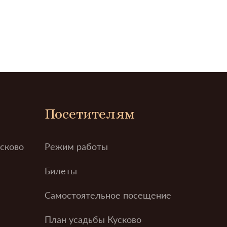
Посетителям
усково
Режим работы
Билеты
Самостоятельное посещение
План усадьбы Кусково