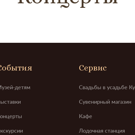
События
Сервис
узей-детям
Свадьбы в усадьбе К
ыставки
Сувенирный магазин
онцерты
Кафе
кскурсии
Лодочная станция