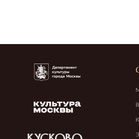
М
В
К
Э