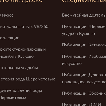
 музее
Внемузейная деятель
иртуальный тур. VR/360
Публикации. Шереме
усадьба Кусково
оллекции
Публикации. Каталог
рхитектурно-парковый
нсамбль Кусково
Публикации. Изобраз
искусство
нтерьеры усадьбы
Публикации. Декорат
стория рода Шереметевых
прикладное искусств
ругие владения рода
Публикации. Сборник
Шереметевых
Публикации в СМИ