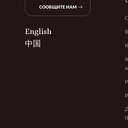
СООБЩИТЕ НАМ
О
English
В
中国
К
А
а
И
И
Д